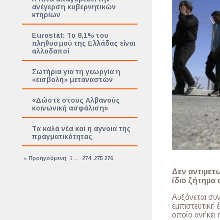
ανέγερση κυβερνητικών
κτηρίων
Eurostat: Το 8,1% του
πληθυσμού της Ελλάδας είναι
αλλοδαποί
Σωτήρια για τη γεωργία η
«εισβολή» μεταναστών
«Δώστε στους Αλβανούς
κοινωνική ασφάλιση»
Τα καλά νέα και η άγνοια της
πραγματικότητας
« Προηγούμενη
1
…
274
275
276
Δεν αντιμετ
ίδιο ζήτημα 
Aυξάνεται συ
εμπιστευτική
οποίο ανήκει