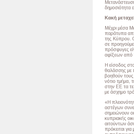
Μετανάστευσης
δημοσιότητα
Κακή μεταχε
Μέχρι μέσα Μ
παράτυπα από
της Κύπρου. 
σε προηγούμεν
πρόσφυγες εί
αφίξεων από 
Η είσοδος στο
θαλάσσης με 
βοηθούν τους
νότιο τμήμα, 
στην ΕΕ τα τε
με άσχημο τρό
«Η πλειονότητ
αστέγων συνε
σημειώνουν οι
κυπριακής οι
αιτούντων άσ
πρόκειται γι