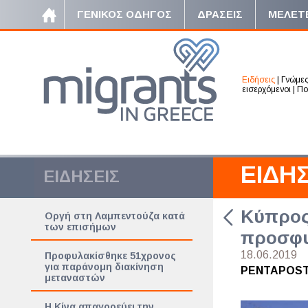
ΓΕΝΙΚΟΣ ΟΔΗΓΟΣ
ΔΡΑΣΕΙΣ
ΜΕΛΕΤ
Ειδήσεις
|
Γνώμε
εισερχόμενοι
|
Πο
ΕΙΔΗΣ
ΕΙΔΗΣΕΙΣ
Κύπρος:
Οργή στη Λαμπεντούζα κατά
των επισήμων
προσφυγ
18.06.2019
Προφυλακίσθηκε 51χρονος
για παράνομη διακίνηση
PENTAPOS
μεταναστών
Η Κίνα απαγορεύει την