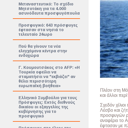
Μεταναστευτικό: Το σχέδιο
Μητσοτάκη για τα 4.000
ασυνόδευτα προσφυγόπουλα
Προσφυγικό: 643 πρόσφυγες
έφτασαν στα νησιά το
τελευταίο 24ωρο
Πού θα γίνουν τα νέα
ελεγχόμενα κέντρα στην
ενδοχώρα
Γ. Κουμουτσάκος στο AFP: «Η
Τουρκία οφείλει να
σταματήσει να "εκβιάζει" αν
θέλει περισσότερη
ευρωπαϊκή βοήθεια»
Πλέον στη Μό
και άλλοι περ
Ελληνικό Συμβούλιο για τους
Πρόσφυγες: Εκτός διεθνούς
Σχεδόν χίλιοι
δικαίου οι εξαγγελίες της
Λέσβο και ζήτ
κυβέρνησης για το
προσφυγών ρο
προσφυγικό
αναφέρει το Α
έφτασαν με π