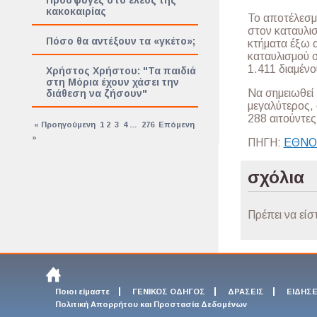
Πρόσφυγες στο έλεος της
κακοκαιρίας
Το αποτέλεσμ
στον καταυλι
Πόσο θα αντέξουν τα «γκέτο»;
κτήματα έξω α
καταυλισμού σ
1.411 διαμέν
Χρήστος Χρήστου: "Τα παιδιά
στη Μόρια έχουν χάσει την
Να σημειωθεί 
διάθεση να ζήσουν"
μεγαλύτερος, 
288 αιτούντες
« Προηγούμενη
1
2
3
4
…
276
Επόμενη
»
ΠΗΓΗ:
ΕΘΝΟ
σχόλια
Πρέπει να είσ
Ποιοι είμαστε
ΓΕΝΙΚΟΣ ΟΔΗΓΟΣ
ΔΡΑΣΕΙΣ
ΕΙΔΗΣΕ
Πολιτική Απορρήτου και Προστασία Δεδομένων