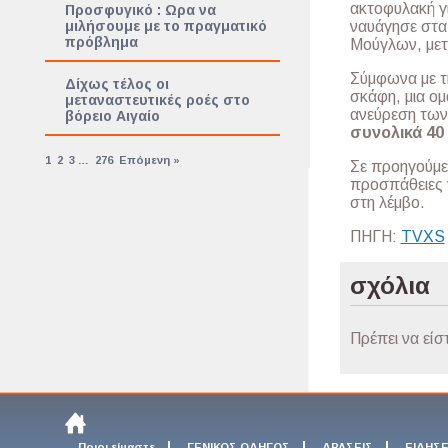
ακτοφυλακή γι
Προσφυγικό : Ωρα να
μιλήσουμε με το πραγματικό
ναυάγησε στα 
πρόβλημα
Μούγλων, μετ
Σύμφωνα με τη
Δίχως τέλος οι
σκάφη, μια ομ
μεταναστευτικές ροές στο
ανεύρεση τω
βόρειο Αιγαίο
συνολικά 4
1
2
3
…
276
Επόμενη »
Σε προηγούμε
προσπάθειες γ
στη λέμβο.
ΠΗΓΗ:
TVXS
σχόλια
Πρέπει να είσ
Ποιοι είμαστε
ΓΕΝΙΚΟΣ ΟΔΗΓΟΣ
ΔΡΑΣΕΙΣ
ΕΙΔΗΣΕ