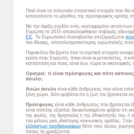
Ποιά είναι τα τελευταία στατιστικά στοιχεία που θα
κατανοήσετε το μέγεθος της προσφυγικής κρίσης 
Με την άφιξη σχεδόν ενός εκατομμυρίου αιτούντων
Ευρώπη το 2015 αποκαλύφθηκαν σοβαρές αδυναμ
ΕΕ
. Το Ευρωπαϊκό Κοινοβούλιο επεξεργάζεται
προ
πιο δίκαιης, αποτελεσματικότερης ευρωπαϊκής πολι
Παρακάτω θα βρείτε όλα τα σχετικά στοιχεία αναφορ
κρίση στην Ευρώπη, ποιοι είναι οι μετανάστες, τι κάν
κατάσταση και ποιες είναι έως τώρα οι οικονομικές 
Ορισμοί: τί είναι πρόσφυγας και πότε κάποιος 
άσυλο;
Αιτών άσυλο
είναι κάθε άνθρωπος που κάνει επίση
ξένη χώρα, διότι φοβάται ότι η ζωή του βρίσκεται σ
Πρόσφυγας
είναι κάθε άνθρωπος που βρίσκεται 
είναι πολίτης εξαιτίας δικαιολογημένου φόβου ότι ε
της φυλής, της θρησκείας ή της εθνικότητάς του, ή α
του μέλους μιας ιδιαίτερης κοινωνικής ομάδας. Στη
ελάχιστων προδιαγραφών
θέτει τους όρους χορήγη
όσους τη χρειάζονται.