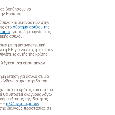
 σας βοηθήσουν να
στην Ευρώπη;
 άσυλο και μεταναστών στην
ίες στο
σύστημα ασύλου της
τάσεις
για τη δημιουργία μιας
τικής ασύλου.
ικά με τη μεταναστευτική
ει η ΕΕ για να διαχειριστεί την
συνέπειες αυτής της κρίσης.
λέγεται ότι είναι αιτών
μη αίτηση για άσυλο σε μία
ε κίνδυνο στην πατρίδα του.
έξω από το κράτος του οποίου
κεί θα υποστεί διωγμούς λόγω
κόμα εξαιτίας της ιδιότητας
ν ΕΕ
η Οδηγία περί των
σης διεθνούς προστασίας σε