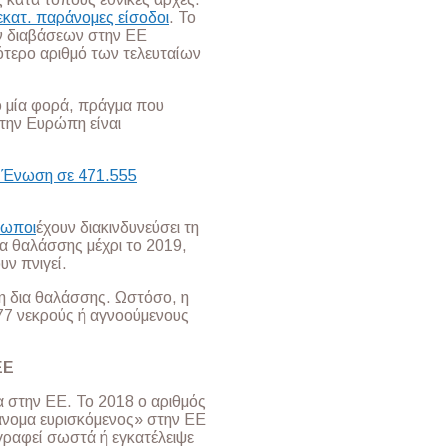
κατ. παράνομες είσοδοι
. Το
ν διαβάσεων στην ΕΕ
ότερο αριθμό των τελευταίων
 μία φορά, πράγμα που
την Ευρώπη είναι
ν Ένωση σε 471.555
ρωποι
έχουν διακινδυνεύσει τη
α θαλάσσης μέχρι το 2019,
υν πνιγεί.
 δια θαλάσσης. Ωστόσο, η
277 νεκρούς ή αγνοούμενους
ΕΕ
 στην ΕΕ. Το 2018 ο αριθμός
ράνομα ευρισκόμενος» στην ΕΕ
γγραφεί σωστά ή εγκατέλειψε