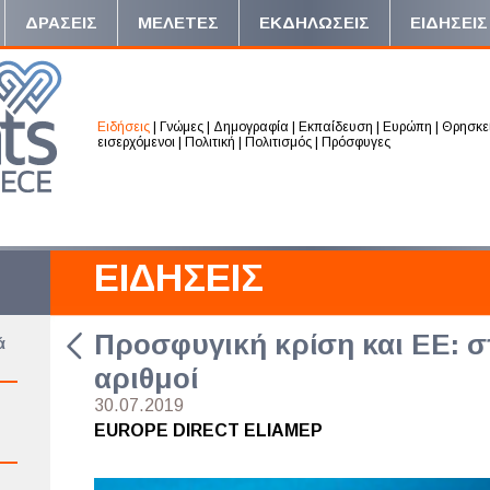
ΔΡΑΣΕΙΣ
ΜΕΛΕΤΕΣ
ΕΚΔΗΛΩΣΕΙΣ
ΕΙΔΗΣΕΙΣ
Ειδήσεις
|
Γνώμες
|
Δημογραφία
|
Εκπαίδευση
|
Ευρώπη
|
Θρησκε
εισερχόμενοι
|
Πολιτική
|
Πολιτισμός
|
Πρόσφυγες
ΕΙΔΗΣΕΙΣ
Προσφυγική κρίση και ΕΕ: στ
ά
αριθμοί
30.07.2019
EUROPE DIRECT ELIAMEP