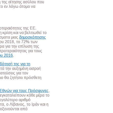
η της αίτησης ασύλου που
το εν λόγω άτομο να
ροτεραιότητες της ΕΕ.
 κρίση και να βελτιωθεί το
σματα μιας
δημοσκόπησης
του 2018, το 72% των
α για την επίλυση της
προτεραιότητας για τους
ου 2016
.
δότησή της για τη
μετά την αυξημένη εισροή
ατεύσεις για τον
ιο θα ζητήσει πρόσθετη
Εθνών για τους Πρόσφυγες
,
εγκαταλείπουν κάθε μέρα το
μεγαλύτερο αριθμό
α, ο Λίβανος, το Ιράν και η
οξενούνται από