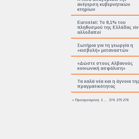
ανέγερση κυβερνητικών
κτηρίων
Eurostat: Το 8,1% του
πληθυσμού της Ελλάδας είν
αλλοδαποί
Σωτήρια για τη γεωργία η
«εισβολή» μεταναστών
«Δώστε στους Αλβανούς
κοινωνική ασφάλιση»
Τα καλά νέα και η άγνοια τη
πραγματικότητας
« Προηγούμενη
1
…
274
275
276