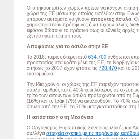
Οι υπήκοοι τρίτων χωρών πρέπει να κάνουν αίτηση
χώρα της ΕΕ μέσω της οποίας εισήλθαν στην Ένωσ
μπορούν αυτόματα να γίνουν
αιτούντες άσυλο
. Ο
χαρακτηριστούν πρόσφυγες ή να τύχουν άλλης διε
εφόσον δώσουν το πράσινο φως οι εθνικές αρχές 
εξετάστηκε η αίτησή τους.
Αποφάσεις για το άσυλο στην ΕΕ
Το 2018, περισσότεροι από
634.700
άνθρωποι υπέβ
προστασίας στα κράτη μέλη της ΕΕ, τη Νορβηγία και
αιτήσεις το 2017 είχαν φτάσει τις
728.470
και το 20
εκατομμύρια.
Την ίδια χρονιά, οι χώρες της ΕΕ παρείχαν προστα
άσυλο, αριθμός κατά 40% χαμηλότερος σε σχέση με
τρίτο των αιτούντων άσυλο προέρχονται από τη Συ
(16%) και το Ιράκ (7%) να ακολουθούν. Το 70% τ
άσυλο από την ΕΕ, το 70% μετεγκαταστάθηκε στη 
Η κατάσταση στη Μεσόγειο
Ο Οργανισμός Ευρωπαϊκής Συνοριοφυλακής και Ακτ
συλλέγει
στοιχεία σχετικά με τις παράνομες εισόδου
συνόρων της ΕΕ όπως αυτά καταγράφονται από τις 