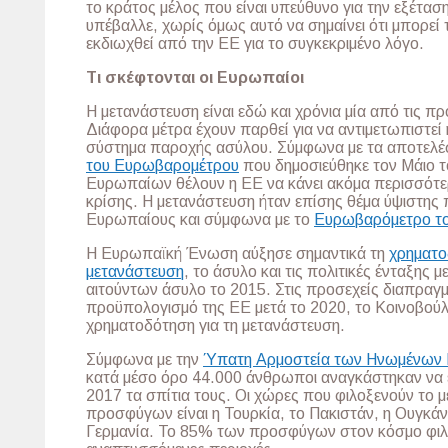
το κράτος μέλος που είναι υπεύθυνο για την εξέτασ
υπέβαλλε, χωρίς όμως αυτό να σημαίνει ότι μπορεί 
εκδιωχθεί από την ΕΕ για το συγκεκριμένο λόγο.
Τι σκέφτονται οι Ευρωπαίοι
Η μετανάστευση είναι εδώ και χρόνια μία από τις π
Διάφορα μέτρα έχουν παρθεί για να αντιμετωπιστεί η
σύστημα παροχής ασύλου. Σύμφωνα με τα αποτελέ
του Ευρωβαρομέτρου
που δημοσιεύθηκε τον Μάιο 
Ευρωπαίων θέλουν η ΕΕ να κάνει ακόμα περισσότερ
κρίσης. Η μετανάστευση ήταν επίσης θέμα ύψιστης 
Ευρωπαίους και σύμφωνα με το
Ευρωβαρόμετρο τ
Η Ευρωπαϊκή Ένωση αύξησε σημαντικά τη
χρηματο
μετανάστευση
, το άσυλο και τις πολιτικές ένταξης 
αιτούντων άσυλο το 2015. Στις προσεχείς διαπραγμ
προϋπολογισμό της ΕΕ μετά το 2020, το Κοινοβούλ
χρηματοδότηση για τη μετανάστευση.
Σύμφωνα με την
Ύπατη Αρμοστεία των Ηνωμένων 
κατά μέσο όρο 44.000 άνθρωποι αναγκάστηκαν να 
2017 τα σπίτια τους. Οι χώρες που φιλοξενούν το 
προσφύγων είναι η Τουρκία, το Πακιστάν, η Ουγκάντ
Γερμανία. Το 85% των προσφύγων στον κόσμο φιλ