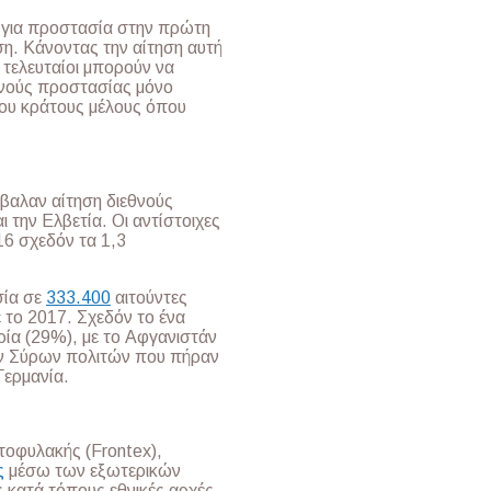
 για προστασία στην πρώτη
η. Κάνοντας την αίτηση αυτή
ι τελευταίοι μπορούν να
θνούς προστασίας μόνο
του κράτους μέλους όπου
αλαν αίτηση διεθνούς
 την Ελβετία. Οι αντίστοιχες
16 σχεδόν τα 1,3
σία σε
333.400
αιτούντες
 το 2017. Σχεδόν το ένα
ρία (29%), με το Αφγανιστάν
ων Σύρων πολιτών που πήραν
Γερμανία.
οφυλακής (Frontex),
ς
μέσω των εξωτερικών
κατά τόπους εθνικές αρχές.