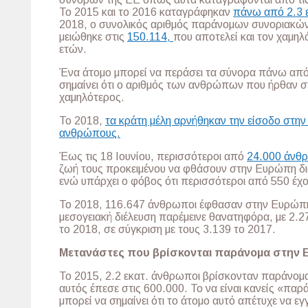
Το 2015 και το 2016 καταγράφηκαν
πάνω από 2.3 ε
2018, ο συνολικός αριθμός παράνομων συνοριακώ
μειώθηκε στις
150.114,
που αποτελεί και τον χαμηλ
ετών.
Ένα άτομο μπορεί να περάσει τα σύνορα πάνω από
σημαίνει ότι ο αριθμός των ανθρώπων που ήρθαν σ
χαμηλότερος.
Το 2018,
τα κράτη μέλη αρνήθηκαν την είσοδο στη
ανθρώπους.
Έως τις 18 Ιουνίου, περισσότεροι από
24.000 άνθ
ζωή τους προκειμένου να φθάσουν στην Ευρώπη δι
ενώ υπάρχει ο φόβος ότι περισσότεροι από 550 έχο
Το 2018, 116.647 άνθρωποι έφθασαν στην Ευρώπη
μεσογειακή διέλευση παρέμεινε θανατηφόρα, με 2.
το 2018, σε σύγκριση με τους 3.139 το 2017.
Μετανάστες που βρίσκονται παράνομα στην 
Το 2015, 2.2 εκατ. άνθρωποι βρίσκονταν παράνομα
αυτός έπεσε στις 600.000. Το να είναι κανείς «πα
μπορεί να σημαίνει ότι το άτομο αυτό απέτυχε να ε