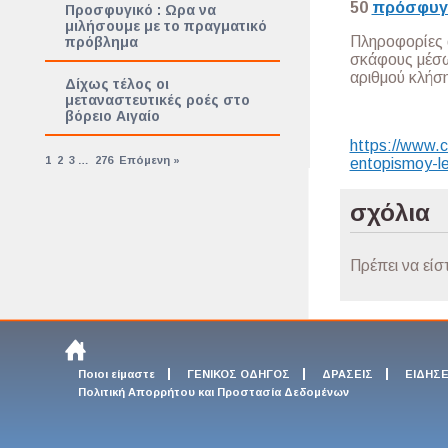
50
πρόσφυγ
Προσφυγικό : Ωρα να
μιλήσουμε με το πραγματικό
Πληροφορίες α
πρόβλημα
σκάφους μέσω
αριθμού κλήσ
Δίχως τέλος οι
μεταναστευτικές ροές στο
βόρειο Αιγαίο
https://www.c
1
2
3
…
276
Επόμενη »
entopismoy-l
σχόλια
Πρέπει να είσ
Ποιοι είμαστε
ΓΕΝΙΚΟΣ ΟΔΗΓΟΣ
ΔΡΑΣΕΙΣ
ΕΙΔΗΣΕ
Πολιτική Απορρήτου και Προστασία Δεδομένων