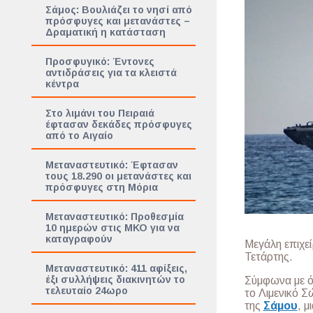
Σάμος: Βουλιάζει το νησί από
πρόσφυγες και μετανάστες –
Δραματική η κατάσταση
Προσφυγικό: Έντονες
αντιδράσεις για τα κλειστά
κέντρα
Στο λιμάνι του Πειραιά
έφτασαν δεκάδες πρόσφυγες
από το Αιγαίο
Μεταναστευτικό: Έφτασαν
τους 18.290 οι μετανάστες και
πρόσφυγες στη Μόρια
Μεταναστευτικό: Προθεσμία
10 ημερών στις ΜΚΟ για να
καταγραφούν
Μεγάλη επιχε
Τετάρτης.
Μεταναστευτικό: 411 αφίξεις,
έξι συλλήψεις διακινητών το
Σύμφωνα με ό
τελευταίο 24ωρο
το Λιμενικό Σ
της
Σάμου
, μ