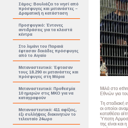
Σάμος: Βουλιάζει το νησί από
πρόσφυγες και μετανάστες –
Δραματική η κατάσταση
Προσφυγικό: Έντονες
αντιδράσεις για τα κλειστά
κέντρα
Στο λιμάνι του Πειραιά
έφτασαν δεκάδες πρόσφυγες
από το Αιγαίο
Μεταναστευτικό: Έφτασαν
τους 18.290 οι μετανάστες και
πρόσφυγες στη Μόρια
Μιλά στο eth
Μεταναστευτικό: Προθεσμία
10 ημερών στις ΜΚΟ για να
Εθνών για το
καταγραφούν
Τη σταδιακή 
οι οποίοι ανα
Μεταναστευτικό: 411 αφίξεις,
καταθέσει αίτ
έξι συλλήψεις διακινητών το
Ύπατη Αρμοστε
τελευταίο 24ωρο
της είναι και