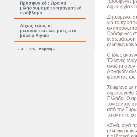
πρόσφυγες μέ
Προσφυγικό : Ωρα να
δημιουργία ν
μιλήσουμε με το πραγματικό
πρόβλημα
Ζητούμενο, ό
για το προσφ
Δίχως τέλος οι
αντιπρόσωπος
μεταναστευτικές ροές στο
Πρόσφυγες στ
βόρειο Αιγαίο
ενσωμάτωση τ
ελληνική κοιν
1
2
3
…
276
Επόμενη »
Ο ίδιος αναγν
Έλληνες αναγκ
αναζητήσουν 
Αφγανών αλλά 
φέροντας ως 
Σύμφωνα με τ
δημιουργηθεί 
Ελλάδα. Ο αρι
τονίζοντας ότ
από την Ευρωπ
τα αντίστοιχα
«Σιγά, σιγά π
ελληνική κοιν
η αλβανική κο