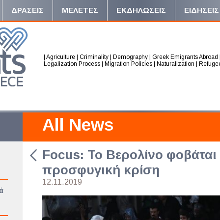
ΔΡΑΣΕΙΣ
ΜΕΛΕΤΕΣ
ΕΚΔΗΛΩΣΕΙΣ
ΕΙΔΗΣΕΙΣ
|
Agriculture
|
Criminality
|
Demography
|
Greek Emigrants Abroad
Legalization Process
|
Migration Policies
|
Naturalization
|
Refuge
All News
Focus: Το Βερολίνο φοβάται
προσφυγική κρίση
12.11.2019
ά