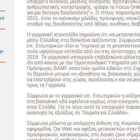
υπάρχει ο κίνδυνος μεγάλης ενίσχυσης προσφυγικώ
ανθρωπιστικής καταστροφής, γράφει το Focus Onlin
για μια δεύτερη Βουδαπέστη"». Ο τίτλος παραπέμπε
ού
2015, όταν το καλοκαίρι χιλιάδες πρόσφυγες αποκ
σταθμό της Βουδαπέστης υπό άθλιες συνθήκες δια
Η γερμανική ιστοσελίδα σημειώνει ότι «οι μεταναστε
μέσω Ελλάδας στα Βαλκάνια αυξάνονται. Σύμφωνα μ
υπ. Εσωτερικών όλοι οι "σχετικοί με τη μετανάστευ
ην
πολύ υψηλότερα επίπεδα από ότι στις αντίστοιχες π
2018. Το γερμανικό υπουργείο επιβεβαιώνει μάλιστ
ότι από κοινού με την Ομοσπονδιακή Υπηρεσία για 
Πρόσφυγες BAMF απέστειλε ομάδα ειδικών στο Σαρ
το Βερολίνο μπορεί να «βοηθήσει τις βαλκανικές χ
να επιστρέψουν στις χώρες προέλευσης» και να μην
προς τη Γερμανία.
Σύμφωνα με το γερμανικό υπ. Εσωτερικών η αύξησ
στη βαλκανική οδό οφείλεται κυρίως στην ενίσχυσ
στην Ελλάδα. Για το λόγο αυτό το υπουργείο παρακο
ανησυχία τις εξελίξεις σε Τουρκία και Ελλάδα».
Σύμφωνα μάλιστα με απόρρητη έκθεση της Κομισιόν 
εφημερίδας Die Welt «οι αφίξεις μεταναστών στην 
προσφυγικούς καταυλισμούς στο Αιγαίο ζουν σήμε