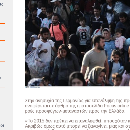
ις
ά
Στην ανησυχία της Γερμανίας για επανάληψη της π
αναφέρεται σε άρθρο της η ιστοσελίδα Focus online
ροές προσφύγων-μεταναστών προς την Ελλάδα.
«Το 2015 δεν πρέπει να επαναληφθεί, υποσχόταν κ
οι
Ακριβώς όμως αυτό μπορεί να ξαναγίνει, μιας και σ