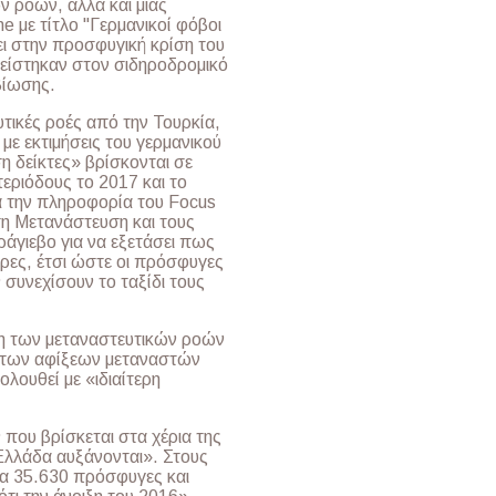
ν ροών, αλλά και μιας
e με τίτλο "Γερμανικοί φόβοι
ι στην προσφυγική κρίση του
λείστηκαν στον σιδηροδρομικό
βίωσης.
υτικές ροές από την Τουρκία,
ε εκτιμήσεις του γερμανικού
ση δείκτες» βρίσκονται σε
εριόδους το 2017 και το
α την πληροφορία του Focus
τη Μετανάστευση και τους
άγιεβο για να εξετάσει πως
ώρες, έτσι ώστε οι πρόσφυγες
 συνεχίσουν το ταξίδι τους
η των μεταναστευτικών ροών
η των αφίξεων μεταναστών
λουθεί με «ιδιαίτερη
που βρίσκεται στα χέρια της
Ελλάδα αυξάνονται». Στους
ρα 35.630 πρόσφυγες και