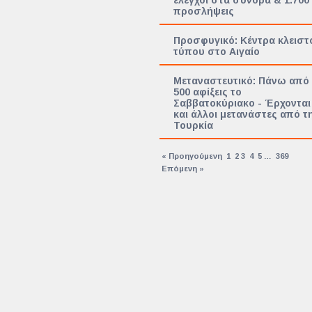
έλεγχοι στα σύνορα & 1.700
προσλήψεις
Προσφυγικό: Κέντρα κλειστ
τύπου στο Αιγαίο
Μεταναστευτικό: Πάνω από
500 αφίξεις το
Σαββατοκύριακο - Έρχονται
και άλλοι μετανάστες από τ
Τουρκία
« Προηγούμενη
1
2
3
4
5
…
369
Επόμενη »